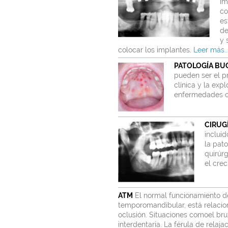
im
co
es
de
y 
colocar los implantes.
Leer más..
PATOLOGÍA BU
pueden ser el pr
clínica y la exp
enfermedades ce
CIRUG
inclui
la pato
quirúr
el cre
ATM
El normal funcionamiento de
temporomandibular, está relacio
oclusión. Situaciones comoel bru
interdentaria. La férula de relajac