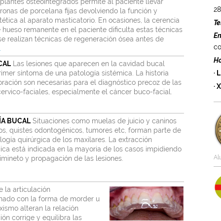
plantes osteointegrados permite al paciente llevar
2
ronas de porcelana fijas devolviendo la función y
tética al aparato masticatorio. En ocasiones, la cerencia
Te
 hueso remanente en el paciente dificulta estas técnicas
Em
se realizan técnicas de regeneración ósea antes de
co
.
Ho
CAL
Las lesiones que aparecen en la cavidad bucal
imer síntoma de una patología sistémica. La historia
· L
loración son necesarias para el diagnóstico precoz de las
· 
rvico-faciales, especialmente el cáncer buco-facial.
ÍA BUCAL
Situaciones como muelas de juicio y caninos
dos, quistes odontogénicos, tumores etc, forman parte de
logía quirúrgica de los maxilares. La extracción
gica está indicada en la mayoria de los casos impidiendo
Al
cimineto y propagación de las lesiones.
 la articulación
nado con la forma de morder u
xismo alteran la relación
ión corrige y equilibra las