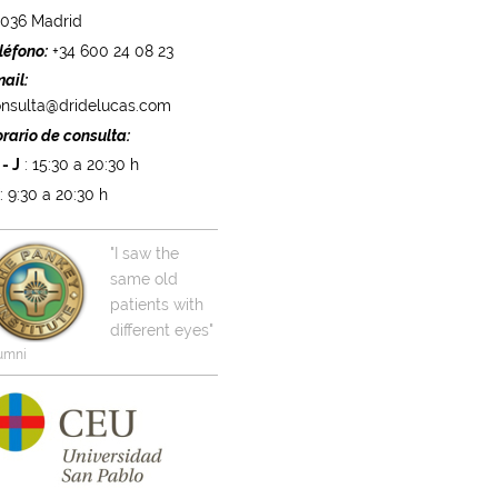
8036 Madrid
léfono:
+34 600 24 08 23
ail:
nsulta@dridelucas.com
rario de consulta:
 - J
: 15:30 a 20:30 h
X
: 9:30 a 20:30 h
"I saw the
same old
patients with
different eyes"
umni